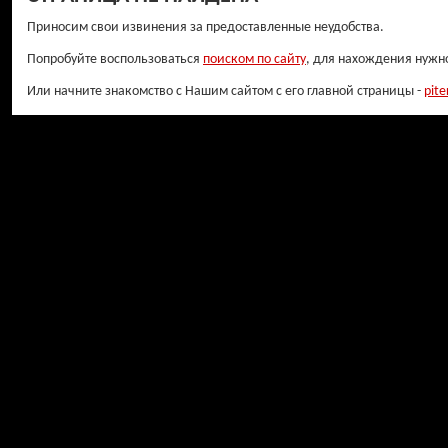
Приносим свои извинения за предоставленные неудобства.
Попробуйте воспользоваться
поиском по сайту
, для нахождения нужн
Или начните знакомство с Нашим сайтом с его главной страницы -
pite