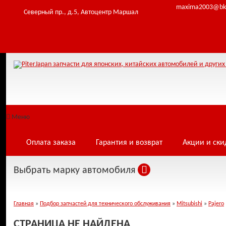
Table 'infowe4f_pjfwds.tomod' doesn't exist Warning: Cannot modify header info
maxima2003@bk
/home/i/infowe4f/piterjapan.ru/public_html/core/database.php:22) in /home/i/i
Северный пр., д.5, Автоцентр Маршал
Меню
Оплата заказа
Гарантия и возврат
Акции и ски
Выбрать марку автомобиля
Главная
»
Подбор запчастей для технического обслуживания
»
Mitsubishi
»
Pajero
СТРАНИЦА НЕ НАЙДЕНА