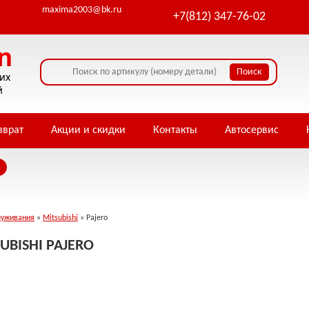
maxima2003@bk.ru
+7(812) 347-76-02
зврат
Акции и скидки
Контакты
Автосервис
луживания
»
Mitsubishi
» Pajero
UBISHI PAJERO