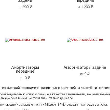
задние
передние
от 900 ₽
от 1 200 ₽
Амортизаторы
Амортизаторы задние
передние
от 0 ₽
от 0 ₽
авлен широкий ассортимент оригинальных запчастей на Митсубиси Паджеро
роизводителем к использованию в качестве заменителей, так называемые
ам оригинальным, но стоят значительно дешевле.
ектующие и запасные части к Mitsubishi Pajero различных годов выпуска.