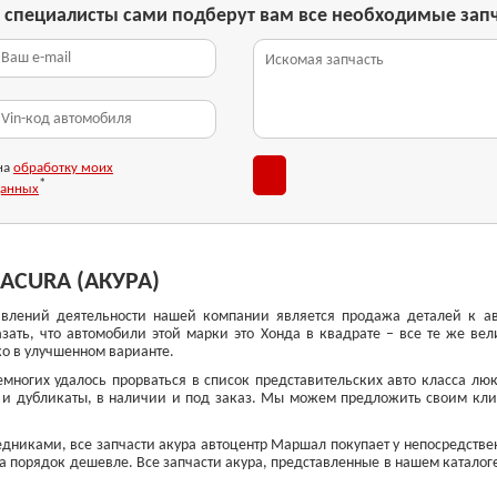
и специалисты сами подберут вам все необходимые зап
на
обработку моих
*
данных
ACURA (АКУРА)
влений деятельности нашей компании является продажа деталей к ав
ать, что автомобили этой марки это Хонда в квадрате – все те же вел
ко в улучшенном варианте.
ногих удалось прорваться в список представительских авто класса лю
к и дубликаты, в наличии и под заказ. Мы можем предложить своим кл
едниками, все запчасти акура автоцентр Маршал покупает у непосредстве
 на порядок дешевле. Все запчасти акура, представленные в нашем каталог