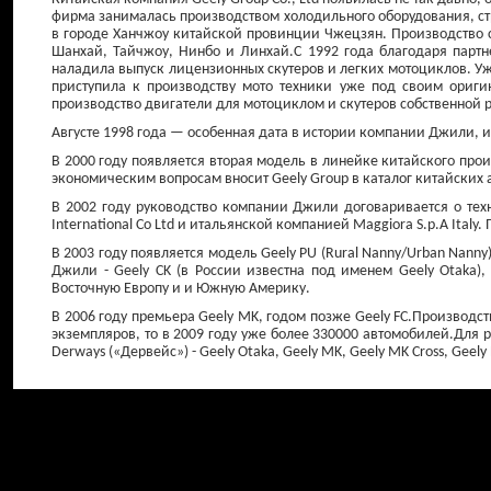
фирма занималась производством холодильного оборудования, с
в городе Ханчжоу китайской провинции Чжецзян. Производство 
Шанхай, Тайчжоу, Нинбо и Линхай.С 1992 года благодаря партн
наладила выпуск лицензионных скутеров и легких мотоциклов. Уже
приступила к производству мото техники уже под своим ориги
производство двигатели для мотоциклом и скутеров собственной р
Августе 1998 года — особенная дата в истории компании Джили, 
В 2000 году появляется вторая модель в линейке китайского прои
экономическим вопросам вносит Geely Group в каталог китайских
В 2002 году руководство компании Джили договаривается о тех
International Co Ltd и итальянской компанией Maggiora S.p.A Ital
В 2003 году появляется модель Geely PU (Rural Nanny/Urban Nann
Джили - Geely СK (в России известна под именем Geely Otaka
Восточную Европу и и Южную Америку.
В 2006 году премьера Geely MK, годом позже Geely FC.Производст
экземпляров, то в 2009 году уже более 330000 автомобилей.Для
Derways («Дервейс») - Geely Otaka, Geely MK, Geely MK Cross, Geely