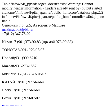
Table 'infowe4f_pjfwds.togen' doesn't exist Warning: Cannot
modify header information - headers already sent by (output started
at /home/i/infowe4f/piterjapan.ru/public_html/core/database.php:22)
in /home/i/infowe4f/piterjapan.ru/public_html/controllers/404.php on
line 3
Северный пр., д.5, Автоцентр Маршал
maxima2003@bk.ru
+7(812) 347-76-02
Nissan
+7 (901)373-90-83 (прямой 973-90-83)
ТОЙОТА
8-901- 979-07-07
Honda
8(931 )999 6710
Mazda
8-931-273-1557
Mitsubishi
+7(812) 347-76-02
КИТАЙ
+7(901) 977-64-64
Chery
+7(901) 977-64-64
Lexus
+7(901) 979-07-07