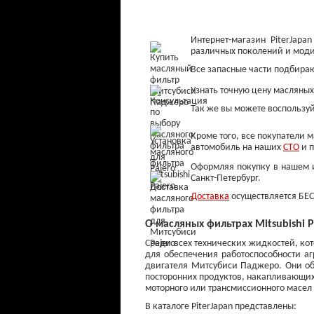
Интернет-магазин PiterJa
различных поколений и мод
Все запасные части подбираю
Узнать точную цену масляных
Так же вы можете воспользуй
Кроме того, все покупатели 
автомобиль на наших
СТО
и п
Оформляя покупку в нашем ин
Колодки тормозные
Санкт-Петербург.
задние
Доставка
осуществляется БЕС
от 900 ₽
О масляных фильтрах Mitsubishi 
Среди всех технических жидкостей, ко
для обеспечения работоспособности аг
двигателя Митсубиси Паджеро. Они об
посторонних продуктов, накапливающихс
моторного или трансмиссионного масел
В каталоге PiterJapan представлены: