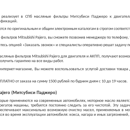
pan реализует в СПб масляные фильтры Митсубиси Паджеро к двигате
ификаций.
тся по оригинальным и общим электронным каталогам в строгом соответст
 фильтров Mitsubishi Pajero, вы сможете позвонив менеджеру по телефону,
тесь опцией «Заказать звонок» и специалисты оперативно решат задачу по
масляных фильтров Mitsubishi Pajero для двигателя и АКПП, получают возмо
олучить гарантию на все виды работ.
тернет-магазине, Вы можете воспользоваться услугой доставки товара дл
Диски тормозные
Свечи накаливания
передние
от 750 ₽
ПЛАТНО от заказа на сумму 1500 рублей по будним дням с 10 до 19 часов.
от 1 200 ₽
Pajero (Митсубиси Паджеро)
торые применяются на современных автомобилях, моторное масло являетс
регатов машины, требуется постоянно следить за его чистотой. Эту за
еспечивают максимально возможную очистку масел, применяемых в мот
я во время эксплуатации автомобиля: кокса, нагара и иных загрязнений