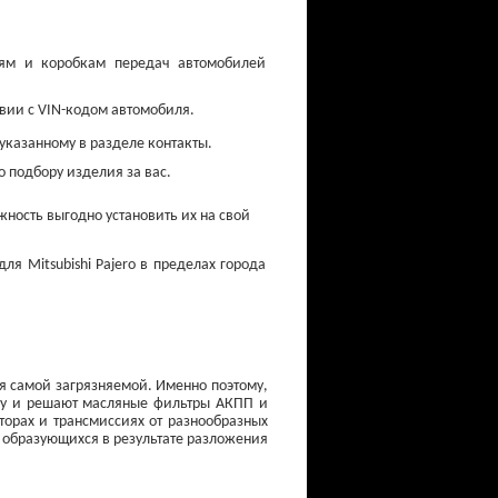
лям и коробкам передач автомобилей
вии с VIN-кодом автомобиля.
 указанному в разделе контакты.
 подбору изделия за вас.
жность выгодно установить их на свой
я Mitsubishi Pajero в пределах города
Свечи зажигания
от 150 ₽
я самой загрязняемой. Именно поэтому,
дачу и решают масляные фильтры АКПП и
орах и трансмиссиях от разнообразных
, образующихся в результате разложения