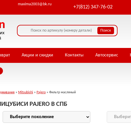
maxima2003@bk.ru
+7(812) 347-76-02
зврат
Акции и скидки
Контакты
Автосервис
луживания
»
Mitsubishi
»
Pajero
» Фильтр масляный
ИЦУБИСИ PAJERO В СПБ