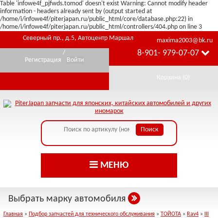
Table 'infowe4f_pjfwds.tomod' doesn't exist Warning: Cannot modify header
information - headers already sent by (output started at
/home/i/infowe4f/piterjapan.ru/public_html/core/database.php:22) in
/home/i/infowe4f/piterjapan.ru/public_html/controllers/404.php on line 3
Северный пр., д.5, Автоцентр Маршал
maxima2003@bk.ru
8-901- 979-07-07
/
Регистрация
Войти
Корзина (
0
)
МЕНЮ
Выбрать марку автомобиля
Главная
»
Подбор запчастей для технического обслуживания
»
ТОЙОТА
»
Rav4
»
III