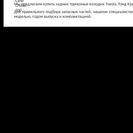
Мы предлагаем купить задние тормозные колодки Toyota Лэнд Кру
Для правильного подбора запасных частей, нашими специалистам
моделью, годом выпуска и комплектацией.
Амортизаторы
Амортизаторы 
передние
от 0 ₽
от 0 ₽