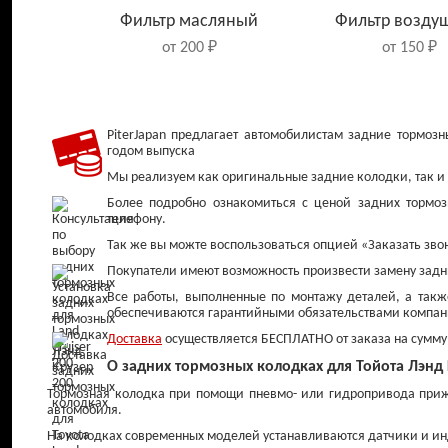
Фильтр масляный
Фильтр возду
от 200 ₽
от 150 ₽
PiterJapan предлагает автомобилистам задние тормо
годом выпуска
Мы реализуем как оригинальные задние колодки, так и
Более подробно ознакомиться с ценой задних тормо
телефону.
Так же вы можте воспользоваться опцией «Заказать звон
Покупатели имеют возможность произвести замену задних
Все работы, выполненные по монтажу деталей, а такж
обеспечиваются гарантийными обязательствами компан
Колодки тормозные
Диски тормо
передние
передние
Доставка
осуществляется БЕСПЛАТНО от заказа на сумму 
от 800 ₽
от 1 200 ₽
О задних тормозных колодках для Тойота Лэнд Кр
Тормозная колодка при помощи пневмо- или гидропривода приж
автомобиля.
На колодках современных моделей устанавливаются датчики и и