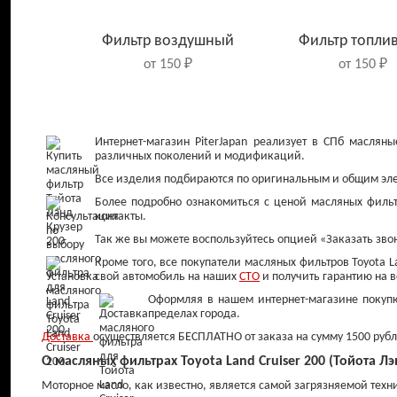
Фильтр воздушный
Фильтр топли
от 150 ₽
от 150 ₽
Интернет-магазин PiterJapan реализует в СПб масля
различных поколений и модификаций.
Все изделия подбираются по оригинальным и общим элек
Более подробно ознакомиться с ценой масляных фильт
контакты.
Так же вы можете воспользуйтесь опцией «Заказать звон
Кроме того, все покупатели масляных фильтров Toyota L
свой автомобиль на наших
СТО
и получить гарантию на в
Оформляя в нашем интернет-магазине покупку
Колодки тормозные
Диски тормо
пределах города.
задние
передние
Доставка
осуществляется БЕСПЛАТНО от заказа на сумму 1500 рубле
от 900 ₽
от 1 200 ₽
О масляных фильтрах Toyota Land Cruiser 200 (Тойота Лэ
Моторное масло, как известно, является самой загрязняемой тех