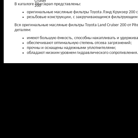
В каталоге PiterJapan представлены:
оригинальные масляные фильтры Toyota Лэнд Круизер 200
резьбовые конструкции, с закручивающимся фильтрующим
Вся оригинальные масляные фильтры Toyota Land Cruiser 200 от P
деталям:
имеют большую ёмкость, способны накапливать и удержива
обеспечивают оптимальную степень отсева загрязнений;
прочны и оснащены надежными уплотнителями;
обладают низким уровнем гидравлического сопротивления
Амортизаторы
Амортизаторы 
передние
от 0 ₽
от 0 ₽