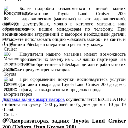
Более подробно ознакомиться с ценой задних
амортизаторов Toyota Land Сruiser 200:
гидравлических (масляных) и газогидравлических),
одно- и двухтрубных, можно в каталоге магазина или
обратившись к нашим менеджерам по телефону. При
возникновении затруднений с выбором необходимой детали,
вы можете использовать опцию «Заказать звонок» на сайте, и
сотрудники PiterJapan оперативно решат эту задачу.
Покупатели нашего магазина имеют возможность
произвести их замену на СТО наших партнеров. На
все приобретенные в PiterJapan детали и работы по их
установке предусмотрены скидки.
При оформлении покупки воспользуйтесь услугой
доставки товара для Toyota Land Cruiser 200 до дома,
офиса, гаража,ремзоны в пределах города.
Доставка задних амортизаторов
осуществляется БЕСПЛАТНО
от заказа на сумму 1500 рублей по будним дням с 10 до 19
часов.
О Амортизаторах задних Toyota Land Cruiser
200 (Тойота Лэнд Крузер 200)