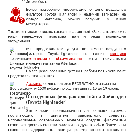
автомобиль
Более подробную информацию о цене воздушных
фильтров Toyota Highlander и наличии запчастей на
складе магазина, можно получить у наших
менеджеров.
Колодки тормозные задние
Диски тормозные пе
Так же вы можете воспользовавшись опцией «Заказать звонок»,
от 900 ₽
от 1 200 ₽
наши менеджера перезвонят вам и решат возникшие
затруднения.
Мы предоставляем услуги по замене воздушных
фильтров ToyotaHighlander на наших
станциях
технического обслуживания
всем покупателям
интернет-магазина PiterJapan.
На все реализованные детали и работы по их установке
предоставляется гарантия.
Доставка
осуществляется БЕСПЛАТНО от заказа на
сумму 1500 рублей по будним дням с 10 до 19 часов.
О воздушных фильтрах для Тойота Хайлендер
(Toyota Highlander)
Эти изделия предназначены для очистки воздуха,
поступающего в двигатель транспортного средства.
Свечи зажигания
Амортизаторы пере
Использование современных моделей средств фильтрации
позволяет достичь степени очистки воздуха в 99% и более. Они
от 150 ₽
от 0 ₽
позволяют задерживать частицы, размер которых составляет