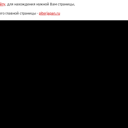
йту
, для нахождения нужной Вам страницы,
его главной страницы -
piterjapan.ru