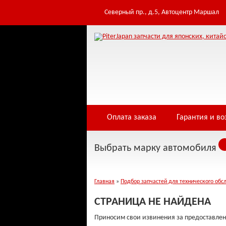
Table 'infowe4f_pjfwds.tomod' doesn't exist Warning: Cannot modify header inf
/home/i/infowe4f/piterjapan.ru/public_html/controllers/404.php on line 3
Северный пр., д.5, Автоцентр Маршал
Оплата заказа
Гарантия и во
Выбрать марку автомобиля
Главная
»
Подбор запчастей для технического обс
СТРАНИЦА НЕ НАЙДЕНА
Приносим свои извинения за предоставлен