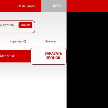
pan.ru/public_html/core/database.php:22) in
Регистрация
Войти
Корзина (
0
)
Заказы
ЗАКАЗАТЬ
Каталоги
ЗВОНОК