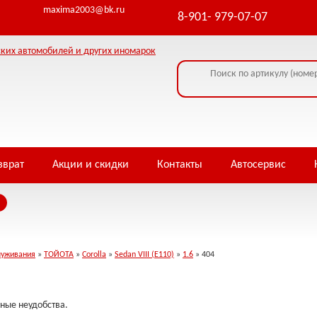
ormation - headers already sent by (output started at /home/i/infowe4f/piterja
maxima2003@bk.ru
8-901- 979-07-07
зврат
Акции и скидки
Контакты
Автосервис
луживания
»
ТОЙОТА
»
Corolla
»
Sedan VIII (E110)
»
1.6
» 404
ные неудобства.