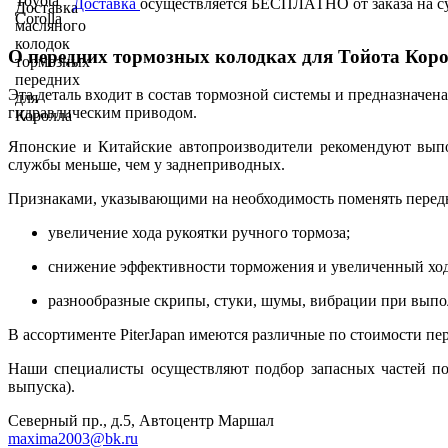
Доставка
осуществляется БЕСПЛАТНО от заказа на сум
О передних тормозных колодках для Тойота Корол
Эта деталь входит в состав тормозной системы и предназначе
гидравлическим приводом.
Японские и Китайские автопроизводители рекомендуют выпо
службы меньше, чем у заднеприводных.
Признаками, указывающими на необходимость поменять передн
увеличение хода рукоятки ручного тормоза;
снижение эффективности торможения и увеличенный ход
разнообразные скрипы, стуки, шумы, вибрации при вып
В ассортименте PiterJapan имеются различные по стоимости пер
Наши специалисты осуществляют подбор запасных частей по
выпуска).
Северный пр., д.5, Автоцентр Маршал
maxima2003@bk.ru