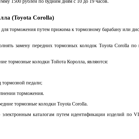
му 1500 рублей по будним дням с 10 до 19 часов.
ла (Toyota Corolla)
на для торможения путем прижима к тормозному барабану или д
лнять замену передних тормозных колодок Toyota Corolla по 
ие тормозные колодки Тойота Королла, являются:
 тормозной педали;
олнении торможения.
едние тормозные колодки Toyota Corolla.
 электронным каталогам путем идентификации изделий по VIN