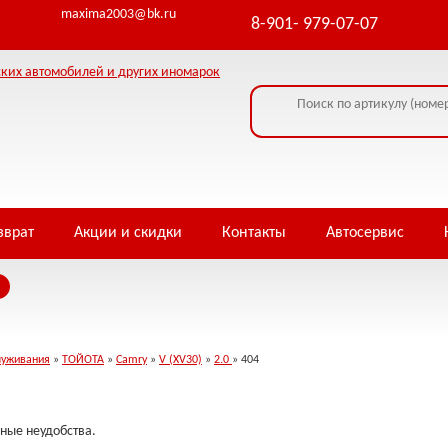
ormation - headers already sent by (output started at /home/i/infowe4f/piterja
maxima2003@bk.ru
8-901- 979-07-07
зврат
Акции и скидки
Контакты
Автосервис
луживания
»
ТОЙОТА
»
Camry
»
V (XV30)
»
2.0
» 404
ные неудобства.