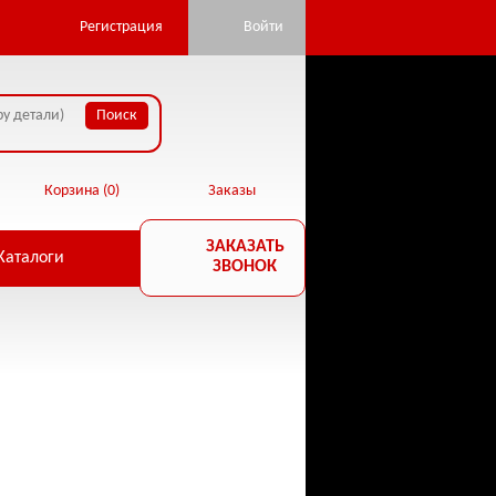
pan.ru/public_html/core/database.php:22) in
Регистрация
Войти
Корзина (
0
)
Заказы
ЗАКАЗАТЬ
Каталоги
ЗВОНОК