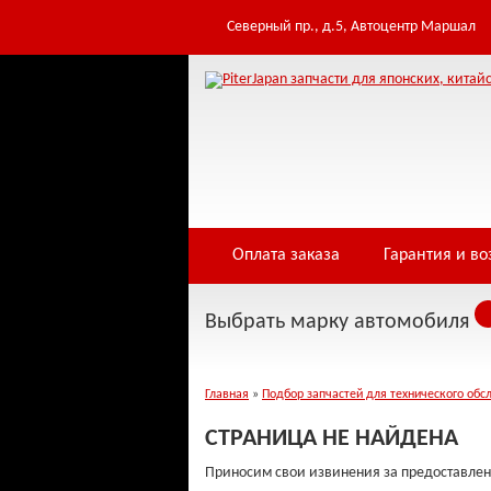
Table 'infowe4f_pjfwds.tomod' doesn't exist Warning: Cannot modify header inf
/home/i/infowe4f/piterjapan.ru/public_html/controllers/404.php on line 3
Северный пр., д.5, Автоцентр Маршал
Оплата заказа
Гарантия и во
Выбрать марку автомобиля
Главная
»
Подбор запчастей для технического обс
СТРАНИЦА НЕ НАЙДЕНА
Приносим свои извинения за предоставлен