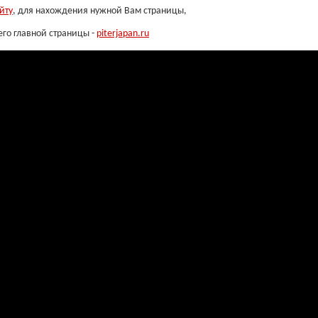
йту
, для нахождения нужной Вам страницы,
его главной страницы -
piterjapan.ru