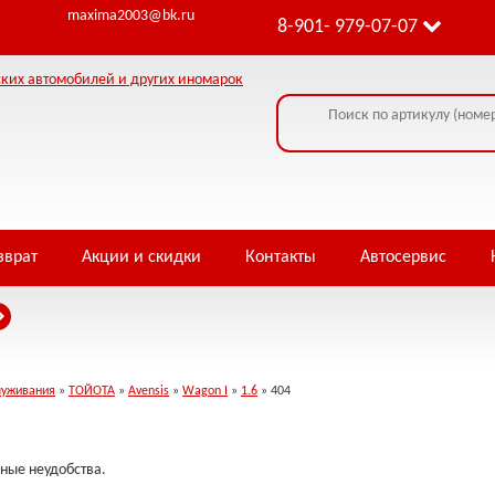
ormation - headers already sent by (output started at /home/i/infowe4f/piterja
maxima2003@bk.ru
8-901- 979-07-07
зврат
Акции и скидки
Контакты
Автосервис
луживания
»
ТОЙОТА
»
Avensis
»
Wagon I
»
1.6
» 404
ные неудобства.