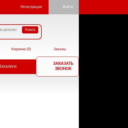
pan.ru/public_html/core/database.php:22) in
Регистрация
Войти
Корзина (
0
)
Заказы
ЗАКАЗАТЬ
Каталоги
ЗВОНОК