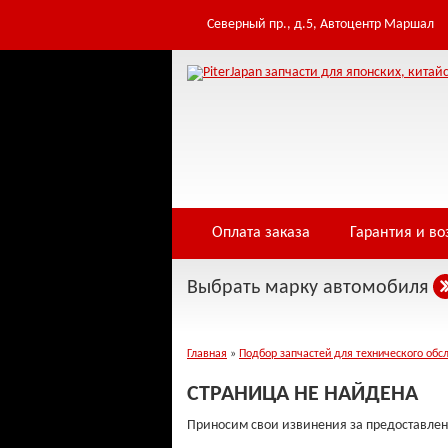
Table 'infowe4f_pjfwds.tomod' doesn't exist Warning: Cannot modify header inf
/home/i/infowe4f/piterjapan.ru/public_html/controllers/404.php on line 3
Северный пр., д.5, Автоцентр Маршал
Оплата заказа
Гарантия и во
Выбрать марку автомобиля
Главная
»
Подбор запчастей для технического обс
СТРАНИЦА НЕ НАЙДЕНА
Приносим свои извинения за предоставлен