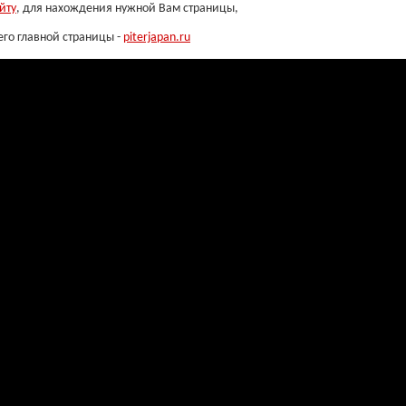
йту
, для нахождения нужной Вам страницы,
его главной страницы -
piterjapan.ru