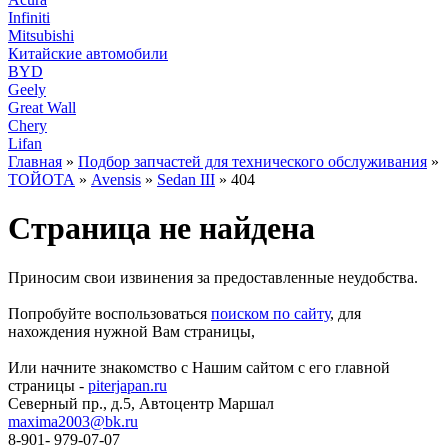
Infiniti
Mitsubishi
Китайские автомобили
BYD
Geely
Great Wall
Chery
Lifan
Главная
»
Подбор запчастей для технического обслуживания
»
ТОЙОТА
»
Avensis
»
Sedan III
» 404
Страница не найдена
Приносим свои извинения за предоставленные неудобства.
Попробуйте воспользоваться
поиском по сайту
, для
нахождения нужной Вам страницы,
Или начните знакомство с Нашим сайтом с его главной
страницы -
piterjapan.ru
Северный пр., д.5, Автоцентр Маршал
maxima2003@bk.ru
8-901- 979-07-07