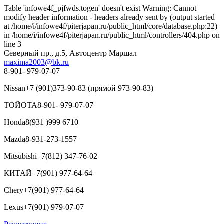
Table 'infowe4f_pjfwds.togen' doesn't exist Warning: Cannot
modify header information - headers already sent by (output started
at /home/i/infowe4f/piterjapan.ru/public_html/core/database.php:22)
in /home/i/infowe4f/piterjapan.ru/public_html/controllers/404.php on
line 3
Северный пр., д.5, Автоцентр Маршал
maxima2003@bk.ru
8-901- 979-07-07
Nissan
+7 (901)373-90-83 (прямой 973-90-83)
ТОЙОТА
8-901- 979-07-07
Honda
8(931 )999 6710
Mazda
8-931-273-1557
Mitsubishi
+7(812) 347-76-02
КИТАЙ
+7(901) 977-64-64
Chery
+7(901) 977-64-64
Lexus
+7(901) 979-07-07