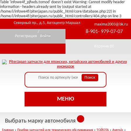
Table 'infowe4f_pjfwds.tomod' doesn't exist Warning: Cannot modify header
information - headers already sent by (output started at
/home/i/infowe4f/piterjapan.ru/public_html/core/database.php:22) in
/home/i/infowe4f/piterjapan.ru/public_html/controllers/404.php on line 3
Северный пр., д.5, Автоцентр Маршал
maxima2003@bk.ru
8-901- 979-07-07
/
Регистрация
Войти
Корзина (
0
)
МЕНЮ
Выбрать марку автомобиля
Главная
»
Подбор запчастей для технического обслуживания
»
ТОЙОТА
»
Avensis
»