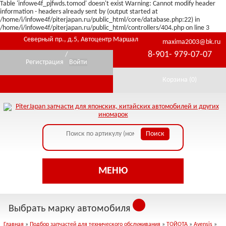
Table 'infowe4f_pjfwds.tomod' doesn't exist Warning: Cannot modify header
information - headers already sent by (output started at
/home/i/infowe4f/piterjapan.ru/public_html/core/database.php:22) in
/home/i/infowe4f/piterjapan.ru/public_html/controllers/404.php on line 3
Северный пр., д.5, Автоцентр Маршал
maxima2003@bk.ru
8-901- 979-07-07
/
Регистрация
Войти
Корзина (
0
)
МЕНЮ
Выбрать марку автомобиля
Главная
»
Подбор запчастей для технического обслуживания
»
ТОЙОТА
»
Avensis
»