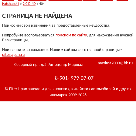
Hatchback I
»
2.0 D-4D
» 404
СТРАНИЦА НЕ НАЙДЕНА
Приносим свои извинения за предоставленные неудобства.
Попробуйте воспользоваться
поиском по сайту
, для нахождения нужной
Вам страницы,
Или начните знакомство с Нашим сайтом с его главной страницы -
piterjapan.ru
maxima2003@bk.ru
Северный пр., д.5, Автоцентр Маршал
8-901- 979-07-07
© PiterJapan запчасти для японских, китайских автомобилей и других
иномарок 2009-2026