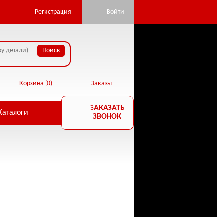
pan.ru/public_html/core/database.php:22) in
Регистрация
Войти
Корзина (
0
)
Заказы
ЗАКАЗАТЬ
Каталоги
ЗВОНОК