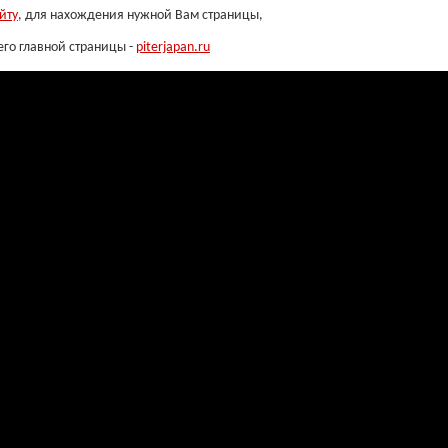
йту
, для нахождения нужной Вам страницы,
его главной страницы -
piterjapan.ru