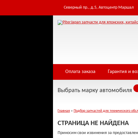
Table 'infowe4f_pjfwds.tomod' doesn't exist Warning: Cannot modify header inf
/home/i/infowe4f/piterjapan.ru/public_html/controllers/404.php on line 3
Северный пр., д.5, Автоцентр Маршал
Оплата заказа
Гарантия и во
Выбрать марку автомобиля
Главная
»
Подбор запчастей для технического обс
СТРАНИЦА НЕ НАЙДЕНА
Приносим свои извинения за предоставлен