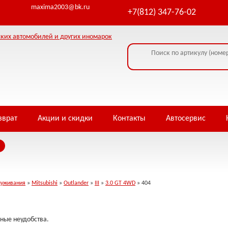
ormation - headers already sent by (output started at /home/i/infowe4f/piterja
maxima2003@bk.ru
+7(812) 347-76-02
зврат
Акции и скидки
Контакты
Автосервис
луживания
»
Mitsubishi
»
Outlander
»
III
»
3.0 GT 4WD
» 404
ные неудобства.