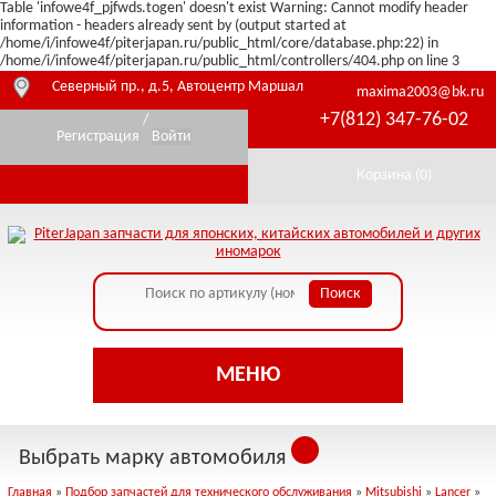
Table 'infowe4f_pjfwds.togen' doesn't exist Warning: Cannot modify header
information - headers already sent by (output started at
/home/i/infowe4f/piterjapan.ru/public_html/core/database.php:22) in
/home/i/infowe4f/piterjapan.ru/public_html/controllers/404.php on line 3
Северный пр., д.5, Автоцентр Маршал
maxima2003@bk.ru
+7(812) 347-76-02
/
Регистрация
Войти
Корзина (
0
)
МЕНЮ
Выбрать марку автомобиля
Главная
»
Подбор запчастей для технического обслуживания
»
Mitsubishi
»
Lancer
»