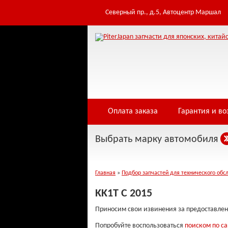
Северный пр., д.5, Автоцентр Маршал
Оплата заказа
Гарантия и во
Выбрать марку автомобиля
Главная
»
Подбор запчастей для технического обс
KK1T С 2015
Приносим свои извинения за предоставлен
Попробуйте воспользоваться
поиском по са