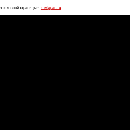
его главной страницы -
piterjapan.ru