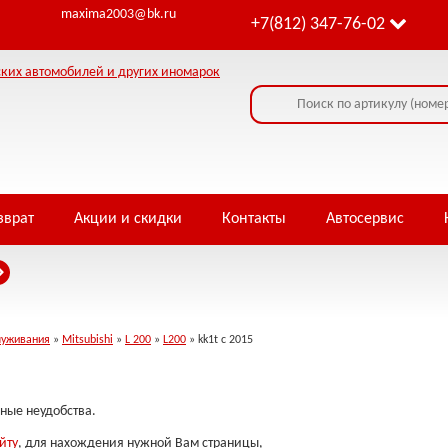
maxima2003@bk.ru
+7(812) 347-76-02
зврат
Акции и скидки
Контакты
Автосервис
луживания
»
Mitsubishi
»
L 200
»
L200
» kk1t с 2015
ные неудобства.
йту
, для нахождения нужной Вам страницы,