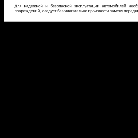
Для надежной и безопасной эксплуатации автомобилей необх
повреждений, следует безотлагательно произвести замену передн
Свечи зажигания
Амортизаторы 
от 150 ₽
от 0 ₽