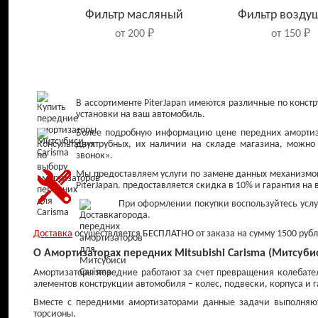
Фильтр масляный
Фильтр возду
от 200 ₽
от 150 ₽
В ассортименте PiterJapan имеются различные по конс
установки на ваш автомобиль.
Более подробную информацию цене передних амортизат
двухтрубных, их наличии на складе магазина, можно
звонок».
Мы предоставляем услуги по замене данных механизмо
PiterJapan. предоставляется скидка в 10% и гарантия на
При оформлении покупки воспользуйтесь услуг
города.
Колодки тормозные
Колодки торм
Доставка
осуществляется БЕСПЛАТНО от заказа на сумму 1500 рубле
передние
задние
О Амортизаторах передних Mitsubishi Carisma (Митсубис
от 800 ₽
от 900 ₽
Амортизаторы передние работают за счет превращения колебате
элементов конструкции автомобиля – колес, подвески, корпуса и 
Вместе с передними амортизаторами данные задачи выполняют
торсионы.