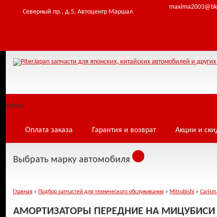
maxima2003@bk
Северный пр., д.5, Автоцентр Маршал
Меню
Оплата заказа
Гарантия и возврат
Акции и ски
Выбрать марку автомобиля
Главная
»
Подбор запчастей для технического обслуживания
»
Mitsubishi
»
Carism
АМОРТИЗАТОРЫ ПЕРЕДНИЕ НА МИЦУБИСИ 