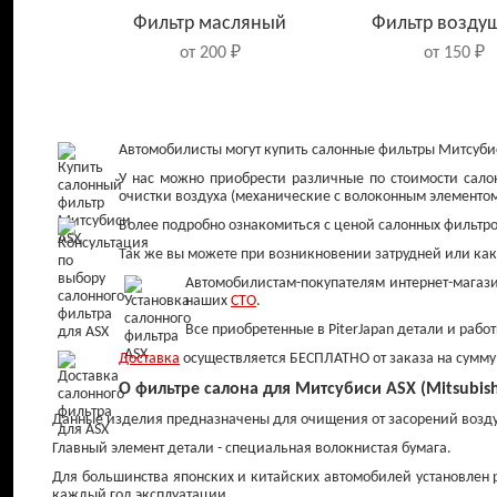
Фильтр масляный
Фильтр возду
от 200 ₽
от 150 ₽
Автомобилисты могут купить салонные фильтры Митсубис
У нас можно приобрести различные по стоимости сало
очистки воздуха (механические с волоконным элементо
Более подробно ознакомиться с ценой салонных фильтро
Так же вы можете при возникновении затрудней или как
Автомобилистам-покупателям интернет-магази
наших
СТО
.
Все приобретенные в PiterJapan детали и раб
Колодки тормозные
Диски тормо
Доставка
осуществляется БЕСПЛАТНО от заказа на сумму 
задние
передние
О фильтре салона для Митсубиси ASX (Mitsubish
от 900 ₽
от 1 200 ₽
Данные изделия предназначены для очищения от засорений воздух
Главный элемент детали - специальная волокнистая бумага.
Для большинства японских и китайских автомобилей установлен 
каждый год эксплуатации.