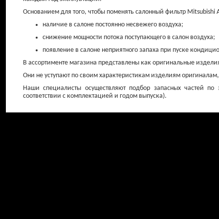
Основанием для того, чтобы поменять салонный фильтр Mitsubishi A
наличие в салоне постоянно несвежего воздуха;
снижение мощности потока поступающего в салон воздуха;
появление в салоне неприятного запаха при пуске кондици
В ассортименте магазина представлены как оригинальные изделия
Они не уступают по своим характеристикам изделиям оригиналам, 
Амортизаторы
Амортизаторы 
Наши специалисты осуществляют подбор запасных частей по 
передние
соответствии с комплектацией и годом выпуска).
от 0 ₽
от 0 ₽