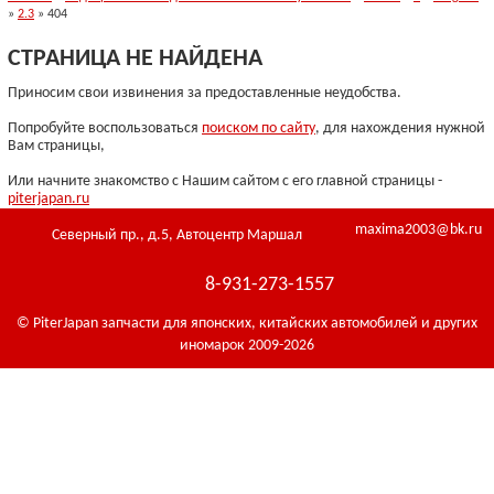
»
2.3
» 404
СТРАНИЦА НЕ НАЙДЕНА
Приносим свои извинения за предоставленные неудобства.
Попробуйте воспользоваться
поиском по сайту
, для нахождения нужной
Вам страницы,
Или начните знакомство с Нашим сайтом с его главной страницы -
piterjapan.ru
maxima2003@bk.ru
Северный пр., д.5, Автоцентр Маршал
8-931-273-1557
© PiterJapan запчасти для японских, китайских автомобилей и других
иномарок 2009-2026