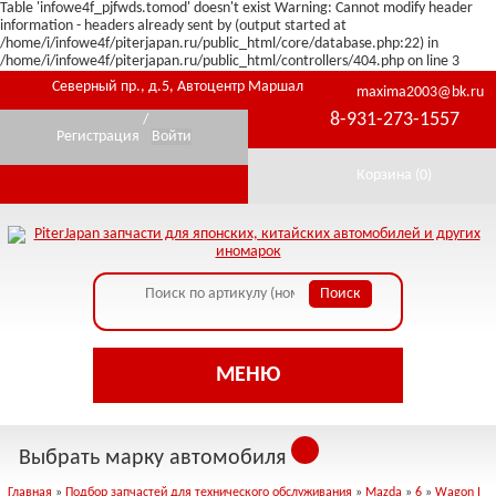
Table 'infowe4f_pjfwds.tomod' doesn't exist Warning: Cannot modify header
information - headers already sent by (output started at
/home/i/infowe4f/piterjapan.ru/public_html/core/database.php:22) in
/home/i/infowe4f/piterjapan.ru/public_html/controllers/404.php on line 3
Северный пр., д.5, Автоцентр Маршал
maxima2003@bk.ru
8-931-273-1557
/
Регистрация
Войти
Корзина (
0
)
МЕНЮ
Выбрать марку автомобиля
Главная
»
Подбор запчастей для технического обслуживания
»
Mazda
»
6
»
Wagon I