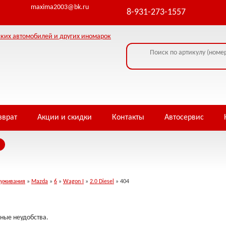
ormation - headers already sent by (output started at /home/i/infowe4f/piterja
maxima2003@bk.ru
8-931-273-1557
зврат
Акции и скидки
Контакты
Автосервис
луживания
»
Mazda
»
6
»
Wagon I
»
2.0 Diesel
» 404
ные неудобства.