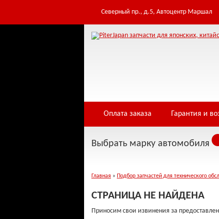
Table 'infowe4f_pjfwds.tomod' doesn't exist Warning: Cannot modify header inf
/home/i/infowe4f/piterjapan.ru/public_html/controllers/404.php on line 3
Северный пр., д.5, Автоцентр Маршал
Оплата заказа
Гарантия и во
Выбрать марку автомобиля
Главная
»
Подбор запчастей для технического обс
СТРАНИЦА НЕ НАЙДЕНА
Приносим свои извинения за предоставлен