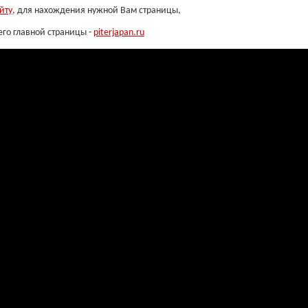
йту
, для нахождения нужной Вам страницы,
его главной страницы -
piterjapan.ru