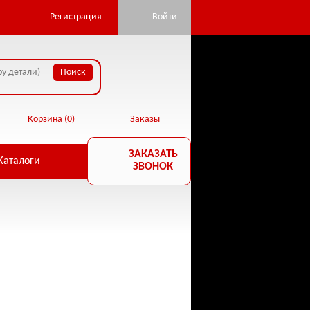
pan.ru/public_html/core/database.php:22) in
Регистрация
Войти
Корзина (
0
)
Заказы
ЗАКАЗАТЬ
Каталоги
ЗВОНОК