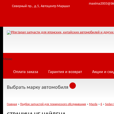
Table 'infowe4f_pjfwds.tomod' doesn't exist Warning: Cannot modify header info
maxima2003@bk
/home/i/infowe4f/piterjapan.ru/public_html/core/database.php:22) in /home/i/i
Северный пр., д.5, Автоцентр Маршал
Меню
Оплата заказа
Гарантия и возврат
Акции и ски
Выбрать марку автомобиля
Главная
»
Подбор запчастей для технического обслуживания
»
Mazda
»
6
»
Sedan 