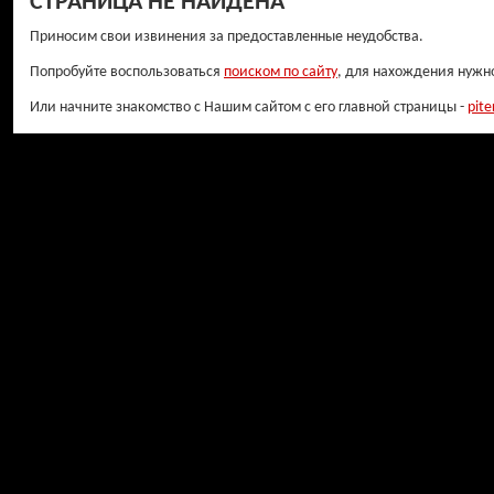
СТРАНИЦА НЕ НАЙДЕНА
Приносим свои извинения за предоставленные неудобства.
Попробуйте воспользоваться
поиском по сайту
, для нахождения нужн
Или начните знакомство с Нашим сайтом с его главной страницы -
pite