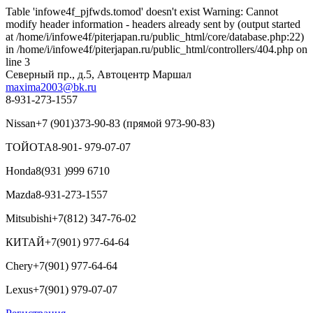
Table 'infowe4f_pjfwds.tomod' doesn't exist Warning: Cannot
modify header information - headers already sent by (output started
at /home/i/infowe4f/piterjapan.ru/public_html/core/database.php:22)
in /home/i/infowe4f/piterjapan.ru/public_html/controllers/404.php on
line 3
Северный пр., д.5, Автоцентр Маршал
maxima2003@bk.ru
8-931-273-1557
Nissan
+7 (901)373-90-83 (прямой 973-90-83)
ТОЙОТА
8-901- 979-07-07
Honda
8(931 )999 6710
Mazda
8-931-273-1557
Mitsubishi
+7(812) 347-76-02
КИТАЙ
+7(901) 977-64-64
Chery
+7(901) 977-64-64
Lexus
+7(901) 979-07-07