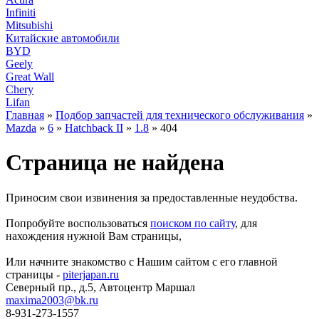
Infiniti
Mitsubishi
Китайские автомобили
BYD
Geely
Great Wall
Chery
Lifan
Главная
»
Подбор запчастей для технического обслуживания
»
Mazda
»
6
»
Hatchback II
»
1.8
» 404
Страница не найдена
Приносим свои извинения за предоставленные неудобства.
Попробуйте воспользоваться
поиском по сайту
, для
нахождения нужной Вам страницы,
Или начните знакомство с Нашим сайтом с его главной
страницы -
piterjapan.ru
Северный пр., д.5, Автоцентр Маршал
maxima2003@bk.ru
8-931-273-1557