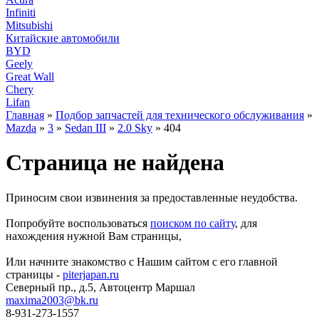
Infiniti
Mitsubishi
Китайские автомобили
BYD
Geely
Great Wall
Chery
Lifan
Главная
»
Подбор запчастей для технического обслуживания
»
Mazda
»
3
»
Sedan III
»
2.0 Sky
» 404
Страница не найдена
Приносим свои извинения за предоставленные неудобства.
Попробуйте воспользоваться
поиском по сайту
, для
нахождения нужной Вам страницы,
Или начните знакомство с Нашим сайтом с его главной
страницы -
piterjapan.ru
Северный пр., д.5, Автоцентр Маршал
maxima2003@bk.ru
8-931-273-1557