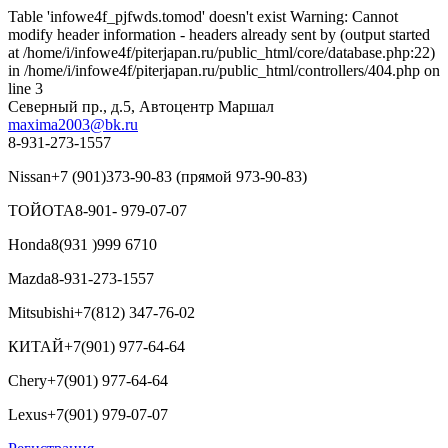
Table 'infowe4f_pjfwds.tomod' doesn't exist Warning: Cannot
modify header information - headers already sent by (output started
at /home/i/infowe4f/piterjapan.ru/public_html/core/database.php:22)
in /home/i/infowe4f/piterjapan.ru/public_html/controllers/404.php on
line 3
Северный пр., д.5, Автоцентр Маршал
maxima2003@bk.ru
8-931-273-1557
Nissan
+7 (901)373-90-83 (прямой 973-90-83)
ТОЙОТА
8-901- 979-07-07
Honda
8(931 )999 6710
Mazda
8-931-273-1557
Mitsubishi
+7(812) 347-76-02
КИТАЙ
+7(901) 977-64-64
Chery
+7(901) 977-64-64
Lexus
+7(901) 979-07-07