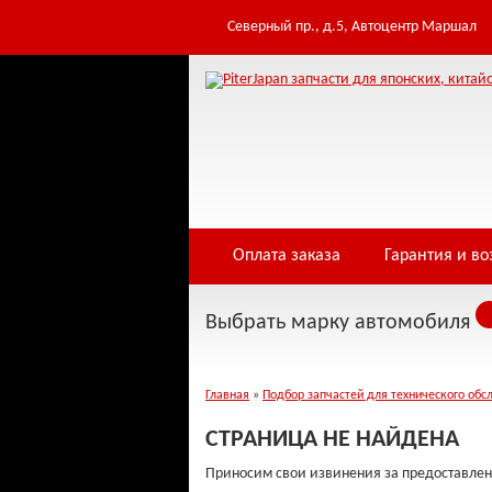
Table 'infowe4f_pjfwds.tomod' doesn't exist Warning: Cannot modify header inf
/home/i/infowe4f/piterjapan.ru/public_html/controllers/404.php on line 3
Северный пр., д.5, Автоцентр Маршал
Оплата заказа
Гарантия и во
Выбрать марку автомобиля
Главная
»
Подбор запчастей для технического обс
СТРАНИЦА НЕ НАЙДЕНА
Приносим свои извинения за предоставлен