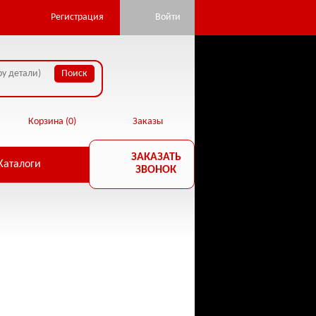
pan.ru/public_html/core/database.php:22) in
Регистрация
Войти
Корзина (
0
)
Заказы
ЗАКАЗАТЬ
Каталоги
ЗВОНОК