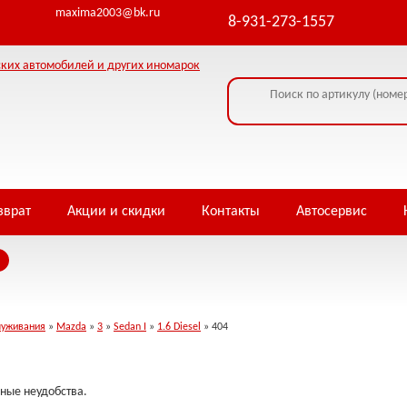
ormation - headers already sent by (output started at /home/i/infowe4f/piterja
maxima2003@bk.ru
8-931-273-1557
зврат
Акции и скидки
Контакты
Автосервис
луживания
»
Mazda
»
3
»
Sedan I
»
1.6 Diesel
» 404
ные неудобства.