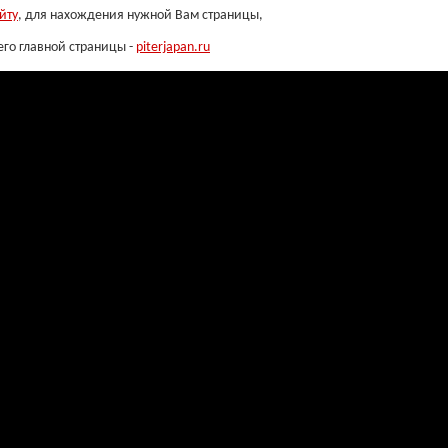
йту
, для нахождения нужной Вам страницы,
его главной страницы -
piterjapan.ru