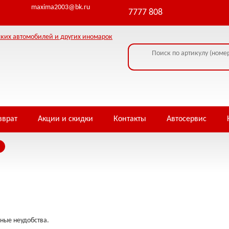
lready sent by (output started at /home/i/infowe4f/piterjapan.ru/public_html/c
maxima2003@bk.ru
7777 808
зврат
Акции и скидки
Контакты
Автосервис
ные неудобства.