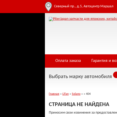
Incorrect table name '' Warning: Cannot modify header information - headers a
/home/i/infowe4f/piterjapan.ru/public_html/controllers/404.php on line 3
Северный пр., д.5, Автоцентр Маршал
Оплата заказа
Гарантия и во
Выбрать марку автомобиля
Главная
»
Lifan
»
Solano
»
» 404
СТРАНИЦА НЕ НАЙДЕНА
Приносим свои извинения за предоставлен