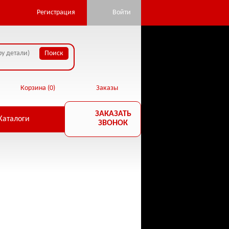
ore/database.php:22) in
Регистрация
Войти
Корзина (
0
)
Заказы
ЗАКАЗАТЬ
Каталоги
ЗВОНОК