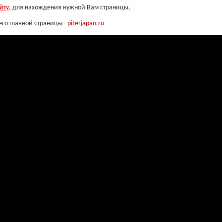
йту
, для нахождения нужной Вам страницы,
его главной страницы -
piterjapan.ru