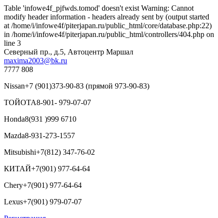
Table 'infowe4f_pjfwds.tomod' doesn't exist Warning: Cannot
modify header information - headers already sent by (output started
at /home/i/infowe4f/piterjapan.ru/public_html/core/database.php:22)
in /home/i/infowe4f/piterjapan.ru/public_html/controllers/404.php on
line 3
Северный пр., д.5, Автоцентр Маршал
maxima2003@bk.ru
7777 808
Nissan
+7 (901)373-90-83 (прямой 973-90-83)
ТОЙОТА
8-901- 979-07-07
Honda
8(931 )999 6710
Mazda
8-931-273-1557
Mitsubishi
+7(812) 347-76-02
КИТАЙ
+7(901) 977-64-64
Chery
+7(901) 977-64-64
Lexus
+7(901) 979-07-07