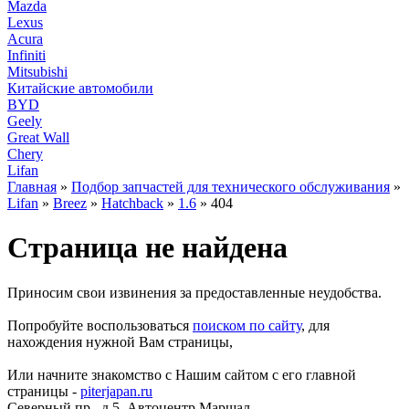
Mazda
Lexus
Acura
Infiniti
Mitsubishi
Китайские автомобили
BYD
Geely
Great Wall
Chery
Lifan
Главная
»
Подбор запчастей для технического обслуживания
»
Lifan
»
Breez
»
Hatchback
»
1.6
» 404
Страница не найдена
Приносим свои извинения за предоставленные неудобства.
Попробуйте воспользоваться
поиском по сайту
, для
нахождения нужной Вам страницы,
Или начните знакомство с Нашим сайтом с его главной
страницы -
piterjapan.ru
Северный пр., д.5, Автоцентр Маршал