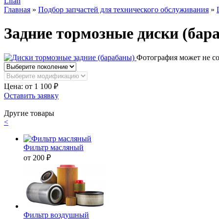
Lifan
Главная
»
Подбор запчастей для технического обслуживания
»
Задние тормозные диски (бар
Фотография может не со
Цена: от
1 100
₽
Оставить заявку
Другие товары
<
Фильтр масляный
от 200 ₽
Фильтр воздушный