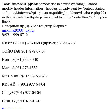
Table 'infowe4f_pjfwds.tomod' doesn't exist Warning: Cannot
modify header information - headers already sent by (output started
at /home/i/infowe4f/piterjapan.ru/public_html/core/database.php:22)
in /home/i/infowe4f/piterjapan.ru/public_html/controllers/404.php on
line 3
Северный пр., д.5, Автоцентр Маршал
maxima2003@bk.ru
8(931 )999 6710
Nissan
+7 (901)373-90-83 (прямой 973-90-83)
ТОЙОТА
8-901- 979-07-07
Honda
8(931 )999 6710
Mazda
8-931-273-1557
Mitsubishi
+7(812) 347-76-02
КИТАЙ
+7(901) 977-64-64
Chery
+7(901) 977-64-64
Lexus
+7(901) 979-07-07