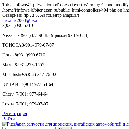
Table 'infowe4f_pjfwds.tomod' doesn't exist Warning: Cannot modify h
/home/i/infowe4f/piterjapan.ru/public_html/controllers/404.php on lin
Северный пр., д.5, Автоцентр Маршал
maxima2003@bk.ru
8(931 )999 6710
Nissan
+7 (901)373-90-83 (прямой 973-90-83)
ТОЙОТА
8-901- 979-07-07
Honda
8(931 )999 6710
Mazda
8-931-273-1557
Mitsubishi
+7(812) 347-76-02
КИТАЙ
+7(901) 977-64-64
Chery
+7(901) 977-64-64
Lexus
+7(901) 979-07-07
Регистрация
Войти