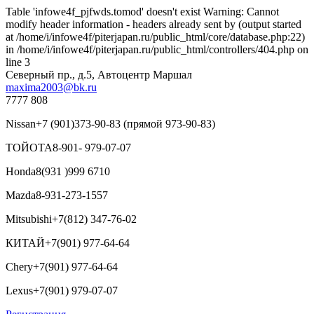
Table 'infowe4f_pjfwds.tomod' doesn't exist Warning: Cannot
modify header information - headers already sent by (output started
at /home/i/infowe4f/piterjapan.ru/public_html/core/database.php:22)
in /home/i/infowe4f/piterjapan.ru/public_html/controllers/404.php on
line 3
Северный пр., д.5, Автоцентр Маршал
maxima2003@bk.ru
7777 808
Nissan
+7 (901)373-90-83 (прямой 973-90-83)
ТОЙОТА
8-901- 979-07-07
Honda
8(931 )999 6710
Mazda
8-931-273-1557
Mitsubishi
+7(812) 347-76-02
КИТАЙ
+7(901) 977-64-64
Chery
+7(901) 977-64-64
Lexus
+7(901) 979-07-07