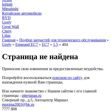
Infiniti
Mitsubishi
Китайские автомобили
BYD
Geely
Great Wall
Chery
Lifan
Главная
»
Подбор запчастей для технического обслуживания
»
Geely
»
Emgrand EC7
»
EC7
»
1.5
» 404
Страница не найдена
Приносим свои извинения за предоставленные неудобства.
Попробуйте воспользоваться
поиском по сайту
, для
нахождения нужной Вам страницы,
Или начните знакомство с Нашим сайтом с его главной
страницы -
piterjapan.ru
Северный пр., д.5, Автоцентр Маршал
maxima2003@bk.ru
7777 808