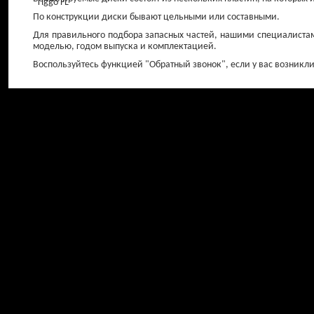
По конструкции диски бывают цельными или составными.
Для правильного подбора запасных частей, нашими специалистам
моделью, годом выпуска и комплектацией.
Воспользуйтесь функцией "Обратный звонок", если у вас возникл
Свечи зажигания
Амортизато
передние
от 150 ₽
от 0 ₽