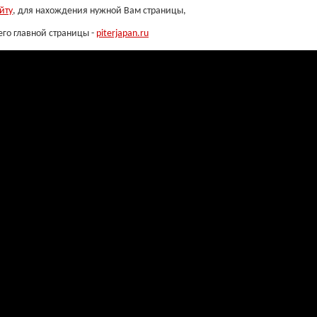
йту
, для нахождения нужной Вам страницы,
его главной страницы -
piterjapan.ru