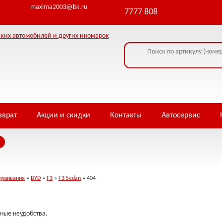
ormation - headers already sent by (output started at /home/i/infowe4f/piterja
maxima2003@bk.ru
7777 808
зврат
Акции и скидки
Контакты
Автосервис
луживания
»
BYD
»
F3
»
F3 Sedan
» 404
ные неудобства.