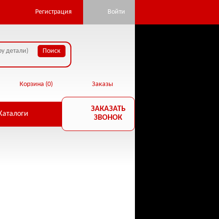
pan.ru/public_html/core/database.php:22) in
Регистрация
Войти
Корзина (
0
)
Заказы
ЗАКАЗАТЬ
Каталоги
ЗВОНОК