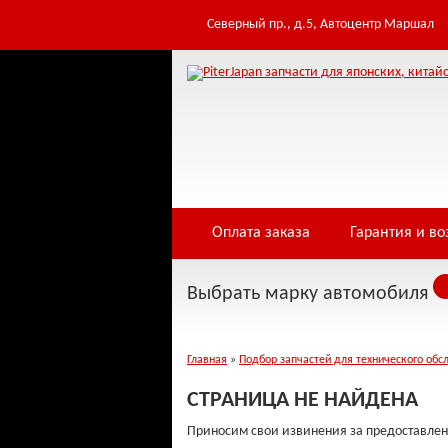
Table 'infowe4f_pjfwds.togen' doesn't exist Warning: Cannot modify header inf
/home/i/infowe4f/piterjapan.ru/public_html/controllers/404.php on line 3
Северный пр., д.5, Автоцентр Маршал
Оплата заказа
Гарантия и во
Выбрать марку автомобиля
Главная
»
Подбор запчастей для технического обс
СТРАНИЦА НЕ НАЙДЕНА
Приносим свои извинения за предоставлен