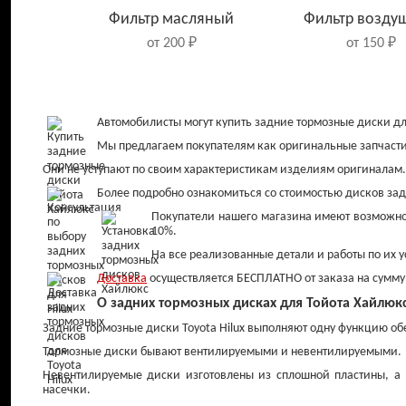
Фильтр масляный
Фильтр возду
от 200 ₽
от 150 ₽
Автомобилисты могут купить задние тормозные диски дл
Мы предлагаем покупателям как оригинальные запчасти,
Они не уступают по своим характеристикам изделиям оригиналам
Более подробно ознакомиться со стоимостью дисков зад
Покупатели нашего магазина имеют возможнос
10%.
На все реализованные детали и работы по их у
Доставка
осуществляется БЕСПЛАТНО от заказа на сумму 
Колодки тормозные
Колодки торм
О задних тормозных дисках для Тойота Хайлюкс(
передние
задние
Задние тормозные диски Toyota Hilux выполняют одну функцию о
от 800 ₽
от 900 ₽
Тормозные диски бывают вентилируемыми и невентилируемыми.
Невентилируемые диски изготовлены из сплошной пластины, а в
насечки.