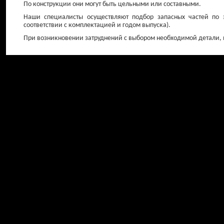
По конструкции они могут быть цельными или составными.
Наши специалисты осуществляют подбор запасных частей по 
соответствии с комплектацией и годом выпуска).
При возникновении затруднений с выбором необходимой детали, в
Свечи зажигания
Амортизато
передние
от 150 ₽
от 0 ₽