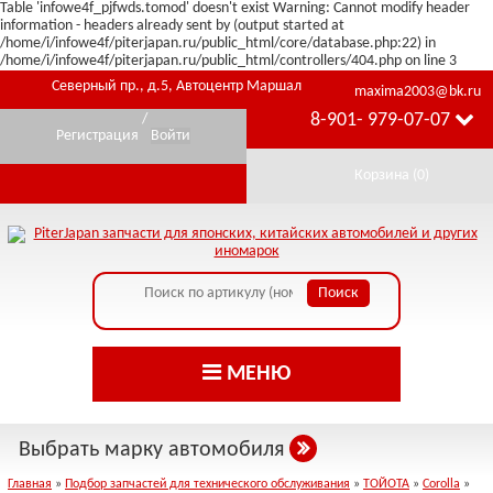
Table 'infowe4f_pjfwds.tomod' doesn't exist Warning: Cannot modify header
information - headers already sent by (output started at
/home/i/infowe4f/piterjapan.ru/public_html/core/database.php:22) in
/home/i/infowe4f/piterjapan.ru/public_html/controllers/404.php on line 3
Северный пр., д.5, Автоцентр Маршал
maxima2003@bk.ru
8-901- 979-07-07
/
Регистрация
Войти
Корзина (
0
)
МЕНЮ
Выбрать марку автомобиля
Главная
»
Подбор запчастей для технического обслуживания
»
ТОЙОТА
»
Corolla
»