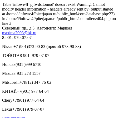
Table 'infowe4f_pjfwds.tomod' doesn't exist Warning: Cannot
modify header information - headers already sent by (output started
at /home/i/infowe4f/piterjapan.ru/public_html/core/database.php:22)
in /home/i/infowe4f/piterjapan.ru/public_html/controllers/404.php on
line 3
Северный пр., д.5, Автоцентр Маршал
maxima2003@bk.ru
8-901- 979-07-07
Nissan
+7 (901)373-90-83 (прямой 973-90-83)
ТОЙОТА
8-901- 979-07-07
Honda
8(931 )999 6710
Mazda
8-931-273-1557
Mitsubishi
+7(812) 347-76-02
КИТАЙ
+7(901) 977-64-64
Chery
+7(901) 977-64-64
Lexus
+7(901) 979-07-07