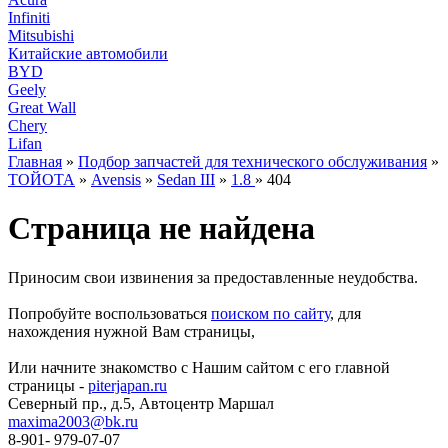
Infiniti
Mitsubishi
Китайские автомобили
BYD
Geely
Great Wall
Chery
Lifan
Главная
»
Подбор запчастей для технического обслуживания
»
ТОЙОТА
»
Avensis
»
Sedan III
»
1.8
» 404
Страница не найдена
Приносим свои извинения за предоставленные неудобства.
Попробуйте воспользоваться
поиском по сайту
, для
нахождения нужной Вам страницы,
Или начните знакомство с Нашим сайтом с его главной
страницы -
piterjapan.ru
Северный пр., д.5, Автоцентр Маршал
maxima2003@bk.ru
8-901- 979-07-07