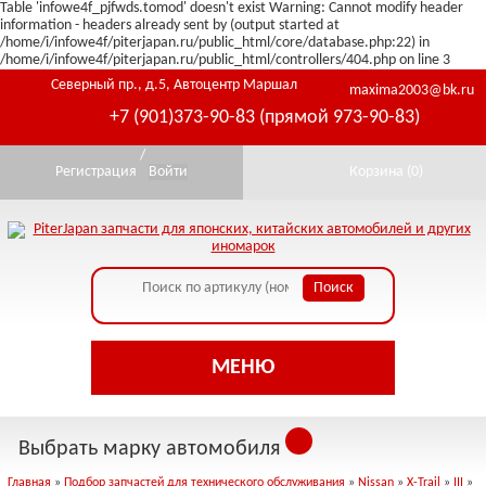
Table 'infowe4f_pjfwds.tomod' doesn't exist Warning: Cannot modify header
information - headers already sent by (output started at
/home/i/infowe4f/piterjapan.ru/public_html/core/database.php:22) in
/home/i/infowe4f/piterjapan.ru/public_html/controllers/404.php on line 3
Северный пр., д.5, Автоцентр Маршал
maxima2003@bk.ru
+7 (901)373-90-83 (прямой 973-90-83)
/
Регистрация
Войти
Корзина (
0
)
МЕНЮ
Выбрать марку автомобиля
Главная
»
Подбор запчастей для технического обслуживания
»
Nissan
»
X-Trail
»
III
»