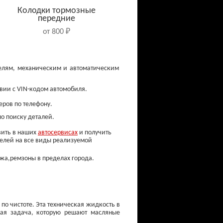
Колодки тормозные
передние
от 800 ₽
телям, механическим и автоматическим
вии с VIN-кодом автомобиля.
еров по телефону.
о поиску деталей.
овить в наших
автосервисах
и получить
телей на все виды реализуемой
ажа,ремзоны в пределах города.
Свечи зажигания
от 150 ₽
по чистоте. Эта техническая жидкость в
ная задача, которую решают масляные