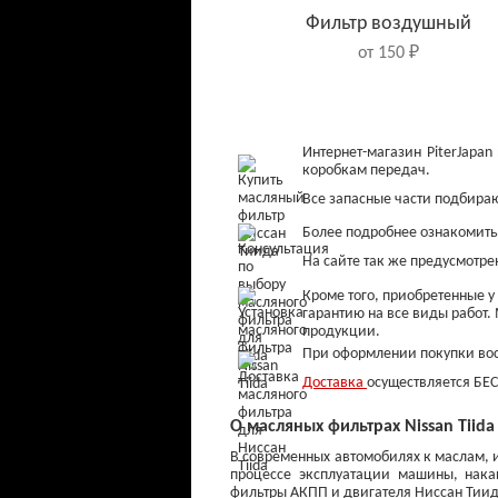
Фильтр воздушный
от 150 ₽
Интернет-магазин PiterJapa
коробкам передач.
Все запасные части подбираю
Более подробнее ознакомитьс
На сайте так же предусмотре
Кроме того, приобретенные у 
гарантию на все виды работ
продукции.
При оформлении покупки восп
Колодки тормозные
задние
Доставка
осуществляется БЕС
от 900 ₽
О масляных фильтрах Nissan Tiida
В современных автомобилях к маслам, и
процессе эксплуатации машины, нака
фильтры АКПП и двигателя Ниссан Тиид