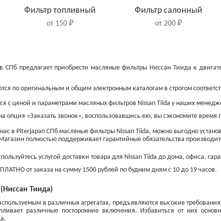
Фильтр топливный
Фильтр салонный
от 150 ₽
от 200 ₽
n в СПб предлагает приобрести масляные фильтры Ниссан Тиида к двига
тся по оригинальным и общим электронным каталогам в строгом соответст
я с ценой и параметрами масляных фильтров Nissan Tiida у наших менедж
на опция «Заказать звонок», воспользовавшись ею, вы сэкономите время п
нас в Piterjapan СПб масляные фильтры Nissan Tiida, можно выгодно устан
. Магазин полностью поддерживает гарантийные обязательства производи
ользуйтесь услугой доставки товара для Nissan Tiida до дома, офиса, гар
Диски тормозные
Свечи накаливания
передние
ПЛАТНО от заказа на сумму 1500 рублей по будним дням с 10 до 19 часов.
от 750 ₽
от 1 200 ₽
 (Ниссан Тиида)
спользуемым в различных агрегатах, предъявляются высокие требования 
пливает различные посторонние включения. Избавиться от них основ
а.