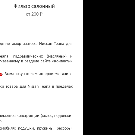
Фильтр салонный
от 200 ₽
редние амортизаторы Ниссан Теана для
eana: гидравлических (масляных) и
указанному в разделе сайте «Контакты»
ия
. Всем покупателям интернет-магазина
ки товара для Nissan Teana в пределах
Диски тормозные
задние (барабаны)
от 1 100 ₽
лементов конструкции (колес, подвески,
.
омобиля: подушки, пружины, рессоры,