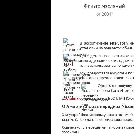
Фильтр масляный
от 200 ₽
В ассортименте PiterJapan 
установки на ваш автомобиль
Для детального ознакомле
газогидравлических, одно- и
или воспользоваться опцией 
Мы предоставляем услуги по
PiterJapan. предоставляется с
Оформляя покупку в
города Санкт-Петерб
Колодки тормозные
Доставка
осуществляется БЕСПЛАТНО от з
передние
О Амортизаторах передних Nissan
от 800 ₽
Эти устройства используются в автомоб
корпуса). Работают амортизаторы перед
Совместно с передними амортизатора
торсионы.