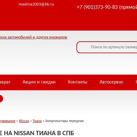
maxima2003@bk.ru
+7 (901)373-90-83 (прямо
зврат
Акции и скидки
Контакты
Автосервис
луживания
»
Nissan
»
Teana
» Амортизаторы передние
НА NISSAN ТИАНА В СПБ