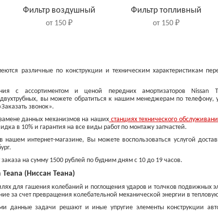
Фильтр воздушный
Фильтр топливный
от 150 ₽
от 150 ₽
имеются различные по конструкции и техническим характеристикам пе
.
ния с ассортиментом и ценой передних амортизаторов Nissan T
 двухтрубных, вы можете обратиться к нашим менеджерам по телефону, 
«Заказать звонок».
 замене данных механизмов на наших
станциях технического обслуживан
кидка в 10% и гарантия на все виды работ по монтажу запчастей.
 нашем интернет-магазине, Вы можете воспользоваться услугой достав
ург.
Колодки тормозные
Диски тормозные
аказа на сумму 1500 рублей по будним дням с 10 до 19 часов.
задние
передние
 Teana (Ниссан Теана)
от 900 ₽
от 1 200 ₽
илях для гашения колебаний и поглощения ударов и толчков подвижных э
ние за счет превращения колебательной механической энергии в тепловую
ми данные задачи решают и иные упругие элементы конструкции авт