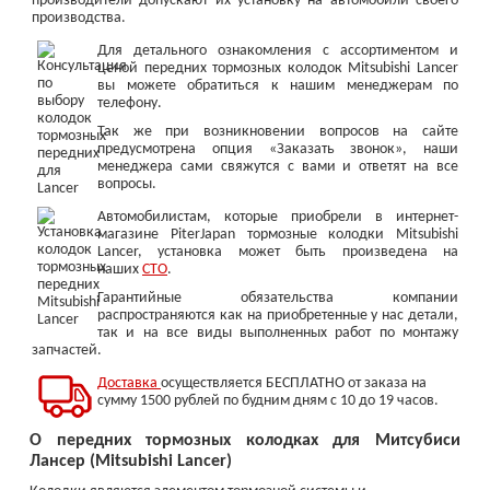
производители допускают их установку на автомобили своего
производства.
Колодки тормозные задние
Диски тормозные пе
Для детального ознакомления с ассортиментом и
ценой передних тормозных колодок Mitsubishi Lancer
от 900 ₽
от 1 200 ₽
вы можете обратиться к нашим менеджерам по
телефону.
Так же при возникновении вопросов на сайте
предусмотрена опция «Заказать звонок», наши
менеджера сами свяжутся с вами и ответят на все
вопросы.
Автомобилистам, которые приобрели в интернет-
магазине PiterJapan тормозные колодки Mitsubishi
Lancer, установка может быть произведена на
наших
СТО
.
Гарантийные обязательства компании
распространяются как на приобретенные у нас детали,
так и на все виды выполненных работ по монтажу
запчастей.
Амортизаторы задние
Диски тормозные з
Доставка
осуществляется БЕСПЛАТНО от заказа на
(барабаны)
сумму 1500 рублей по будним дням с 10 до 19 часов.
от 0 ₽
от 1 100 ₽
О передних тормозных колодках для Митсубиси
Лансер (Mitsubishi Lancer)