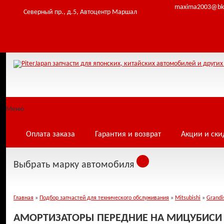
maxima2003@bk
Северный пр., д.5, Автоцентр Маршал
Меню
Оплата заказа
Гарантия и возврат
Акции и ски
Выбрать марку автомобиля
Главная
»
Подбор запчастей для технического обслуживания
»
Mitsubishi
»
Grandi
АМОРТИЗАТОРЫ ПЕРЕДНИЕ НА МИЦУБИСИ G