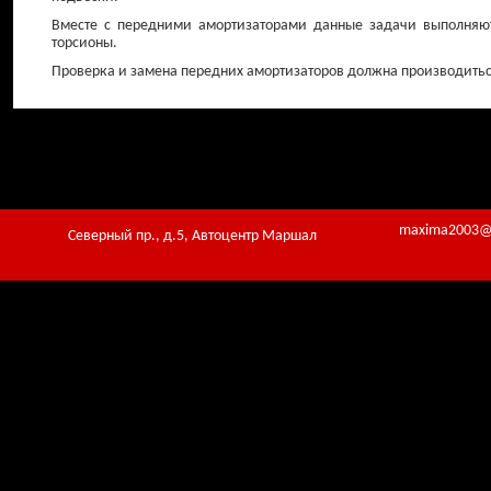
Вместе с передними амортизаторами данные задачи выполняют
торсионы.
Проверка и замена передних амортизаторов должна производиться
maxima2003@
Северный пр., д.5, Автоцентр Маршал