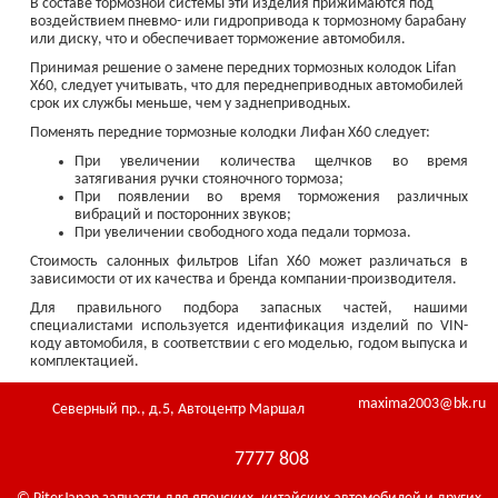
В составе тормозной системы эти изделия прижимаются под
воздействием пневмо- или гидропривода к тормозному барабану
или диску, что и обеспечивает торможение автомобиля.
Принимая решение о замене передних тормозных колодок Lifan
X60, следует учитывать, что для переднеприводных автомобилей
срок их службы меньше, чем у заднеприводных.
Поменять передние тормозные колодки Лифан Х60 следует:
При увеличении количества щелчков во время
затягивания ручки стояночного тормоза;
При появлении во время торможения различных
вибраций и посторонних звуков;
При увеличении свободного хода педали тормоза.
Стоимость салонных фильтров Lifan X60 может различаться в
зависимости от их качества и бренда компании-производителя.
Для правильного подбора запасных частей, нашими
специалистами используется идентификация изделий по VIN-
коду автомобиля, в соответствии с его моделью, годом выпуска и
комплектацией.
maxima2003@bk.ru
Северный пр., д.5, Автоцентр Маршал
7777 808