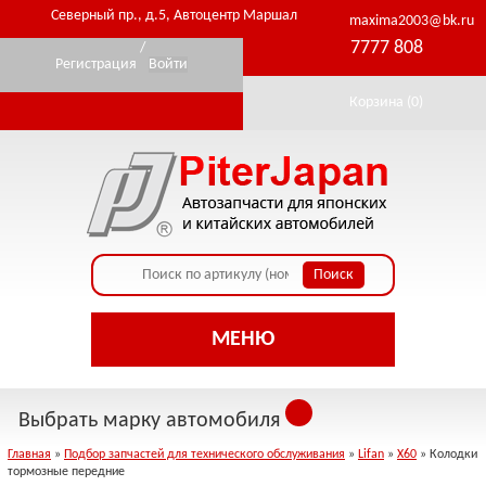
Северный пр., д.5, Автоцентр Маршал
maxima2003@bk.ru
7777 808
/
Регистрация
Войти
Корзина (
0
)
МЕНЮ
Выбрать марку автомобиля
Главная
»
Подбор запчастей для технического обслуживания
»
Lifan
»
X60
» Колодки
тормозные передние