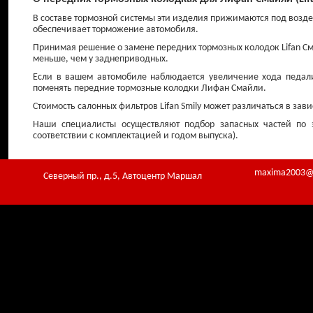
В составе тормозной системы эти изделия прижимаются под возде
обеспечивает торможение автомобиля.
Принимая решение о замене передних тормозных колодок Lifan См
меньше, чем у заднеприводных.
Если в вашем автомобиле наблюдается увеличение хода педали
поменять передние тормозные колодки Лифан Смайли.
Стоимость салонных фильтров Lifan Smily может различаться в зав
Наши специалисты осуществляют подбор запасных частей по 
соответствии с комплектацией и годом выпуска).
maxima2003@
Северный пр., д.5, Автоцентр Маршал