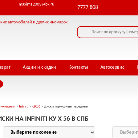
maxima2003@bk.ru
7777 808
зврат
Акции и скидки
Контакты
Автосервис
луживания
»
Infiniti
»
QX56
» Диски тормозные передние
И НА INFINITI КУ Х 56 В СПБ