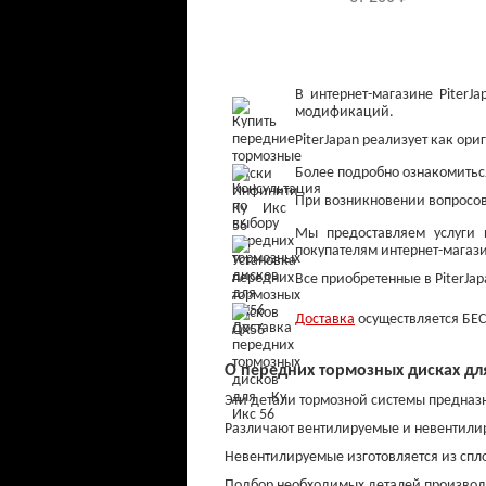
В интернет-магазине Piter
модификаций.
PiterJapan реализует как ори
Более подробно ознакомиться
При возникновении вопросов
Мы предоставляем услуги 
покупателям интернет-магази
Все приобретенные в PiterJa
Колодки тормозные
передние
Доставка
осуществляется БЕС
от 800 ₽
О передних тормозных дисках для 
Эти детали тормозной системы предназ
Различают вентилируемые и невентили
Невентилируемые изготовляется из спло
Подбор необходимых деталей производи