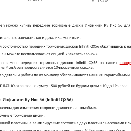
от 150 ₽
Japan можно купить передние тормозные диски Инфинити Ку Икс 56 для
гинальные запчасти, так и детали-заменители.
 со стоимостью передних тормозных дисков Infiniti QX56 обратившись к 
 вы можете воспользоваться опцией «Заказать звонок».
по замене передних тормозных дисков Infiniti QX56 на наших
станц
на PiterJapan предоставляется 10-процентная скидка.
pan детали и работы по их монтажу обеспечиваются нашими гарантийными
Колодки тормозные
Свечи накаливания
задние
ПЛАТНО от заказа на сумму 1500 рублей по будним дням с 10 до 19 часов.
от 750 ₽
от 900 ₽
Инфинити Ку Икс 56 (Infiniti QX56)
начены для изменения скорости движения автомобиля.
руемые тормозные диски.
шной пластины, а вентилируемые состоят из двух пластин с насечками и
тся по электронным каталогам в соответствии с VIN-кодом автомобиля.