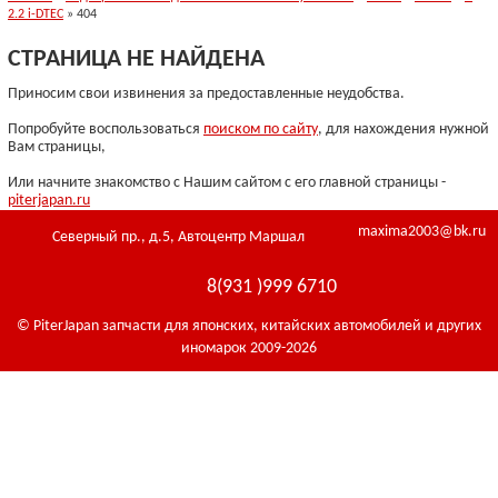
2.2 i-DTEC
» 404
СТРАНИЦА НЕ НАЙДЕНА
Приносим свои извинения за предоставленные неудобства.
Попробуйте воспользоваться
поиском по сайту
, для нахождения нужной
Вам страницы,
Или начните знакомство с Нашим сайтом с его главной страницы -
piterjapan.ru
maxima2003@bk.ru
Северный пр., д.5, Автоцентр Маршал
8(931 )999 6710
© PiterJapan запчасти для японских, китайских автомобилей и других
иномарок 2009-2026