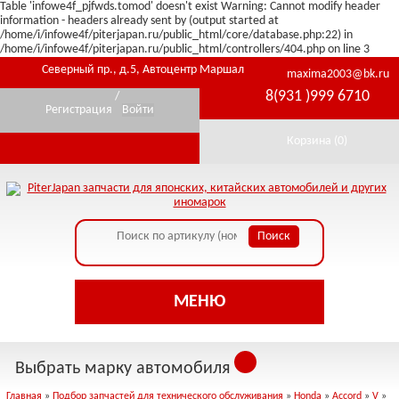
Table 'infowe4f_pjfwds.tomod' doesn't exist Warning: Cannot modify header
information - headers already sent by (output started at
/home/i/infowe4f/piterjapan.ru/public_html/core/database.php:22) in
/home/i/infowe4f/piterjapan.ru/public_html/controllers/404.php on line 3
Северный пр., д.5, Автоцентр Маршал
maxima2003@bk.ru
8(931 )999 6710
/
Регистрация
Войти
Корзина (
0
)
МЕНЮ
Выбрать марку автомобиля
Главная
»
Подбор запчастей для технического обслуживания
»
Honda
»
Accord
»
V
»