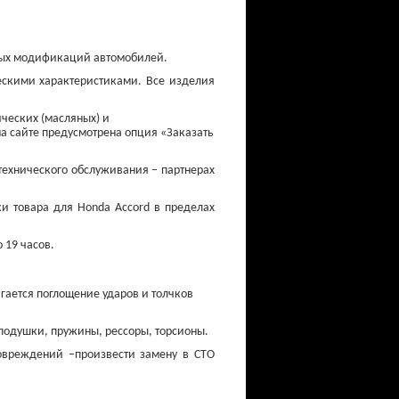
чных модификаций автомобилей.
ескими характеристиками. Все изделия
ческих (масляных) и
на сайте предусмотрена опция «Заказать
технического обслуживания – партнерах
ки товара для Honda Accord в пределах
Свечи накаливания
от 750 ₽
 19 часов.
гается поглощение ударов и толчков
подушки, пружины, рессоры, торсионы.
повреждений –произвести замену
в СТО