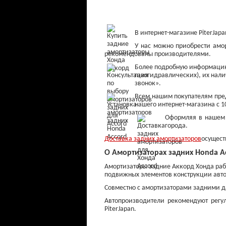
В интернет-магазине PiterJa
У нас можно приобрести амо
рекомендованы производителями.
Более подробную информацию 
газогидравлических), их нали
звонок».
Всем нашим покупателям пред
нашего интернет-магазина с 
Оформляя в нашем и
Колодки тормозные
города.
передние
Доставка задних амортизаторов
осущест
от 800 ₽
О Амортизаторах задних Honda A
Амортизаторы задние Аккорд Хонда рабо
подвижных элементов конструкции авто
Совместно с амортизаторами задними д
Автопроизводители рекомендуют регу
PiterJapan.