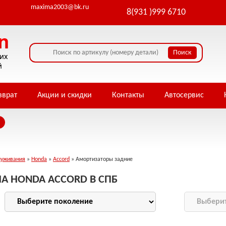
maxima2003@bk.ru
8(931 )999 6710
зврат
Акции и скидки
Контакты
Автосервис
луживания
»
Honda
»
Accord
» Амортизаторы задние
А HONDA ACCORD В СПБ