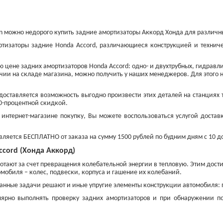
pan можно недорого купить задние амортизаторы Аккорд Хонда для разли
ртизаторы задние Honda Accord, различающиеся конструкцией и технич
цене задних амортизаторов Honda Accord: одно- и двухтрубных, гидравли
чии на складе магазина, можно получить у наших менеджеров. Для этого 
оставляется возможность выгодно произвести этих деталей на станциях 
10-процентной скидкой.
нтернет-магазине покупку, Вы можете воспользоваться услугой достав
Колодки тормозные
Диски тормозные
задние
передние
вляется БЕСПЛАТНО от заказа на сумму 1500 рублей по будним дням с 10 до
от 900 ₽
от 1 200 ₽
ccord (Хонда Аккорд)
тают за счет превращения колебательной энергии в тепловую. Этим дости
мобиля – колес, подвески, корпуса и гашение их колебаний.
анные задачи решают и иные упругие элементы конструкции автомобиля: 
лярно выполнять проверку задних амортизаторов и при обнаружении 